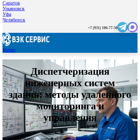
Саратов
Ульяновск
Уфа
Челябинск
+7 (931) 106-77-50
Меню
Диспетчеризация
инженерных систем
здания: методы удаленного
мониторинга и
управления
Опубликовано
VekServis