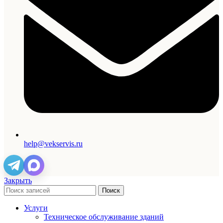
help@vekservis.ru
Закрыть
Поиск
Услуги
Техническое обслуживание зданий