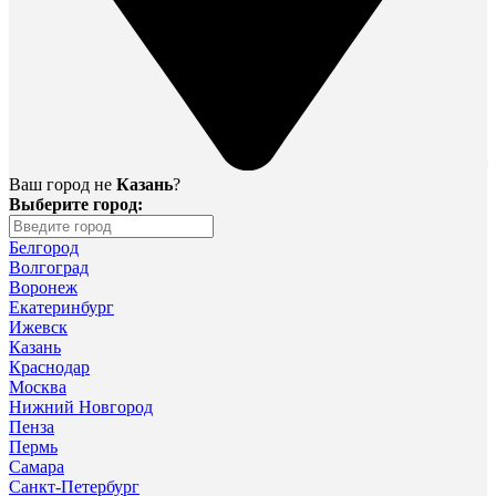
Ваш город не
Казань
?
Выберите город:
Белгород
Волгоград
Воронеж
Екатеринбург
Ижевск
Казань
Краснодар
Москва
Нижний Новгород
Пенза
Пермь
Самара
Санкт-Петербург