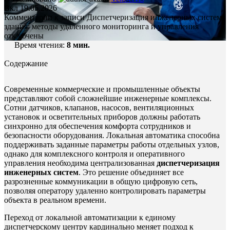
Вкл 19.05.2026
Комментарии
к записи Диспетчеризация инженерных систем
здания: методы удаленного мониторинга и управления
отключены
Время чтения:
8
мин.
Содержание
Современные коммерческие и промышленные объекты
представляют собой сложнейшие инженерные комплексы.
Сотни датчиков, клапанов, насосов, вентиляционных
установок и осветительных приборов должны работать
синхронно для обеспечения комфорта сотрудников и
безопасности оборудования. Локальная автоматика способна
поддерживать заданные параметры работы отдельных узлов,
однако для комплексного контроля и оперативного
управления необходима централизованная
диспетчеризация
инженерных систем
. Это решение объединяет все
разрозненные коммуникации в общую цифровую сеть,
позволяя оператору удаленно контролировать параметры
объекта в реальном времени.
Переход от локальной автоматизации к единому
диспетчерскому центру кардинально меняет подход к