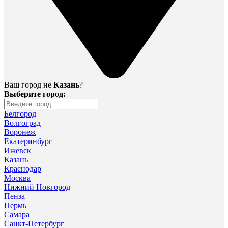
Ваш город не
Казань
?
Выберите город:
Белгород
Волгоград
Воронеж
Екатеринбург
Ижевск
Казань
Краснодар
Москва
Нижний Новгород
Пенза
Пермь
Самара
Санкт-Петербург